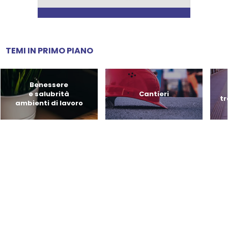
TEMI IN PRIMO PIANO
Benessere
e salubrità
Cantieri
tr
ambienti di lavoro