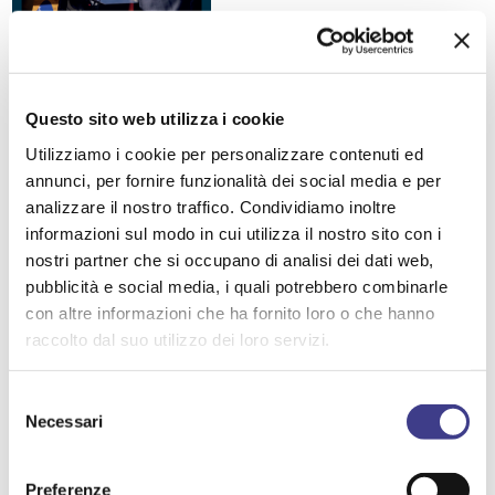
AIASMAG N. 42
Questo sito web utilizza i cookie
CHIMICO
EMERGENZE
Utilizziamo i cookie per personalizzare contenuti ed
SOSTENIBILITA' ECONOMICA, SOCIALE, AMBIENTALE,
annunci, per fornire funzionalità dei social media e per
CULTURALE
analizzare il nostro traffico. Condividiamo inoltre
SISTEMI DI GESTIONE
informazioni sul modo in cui utilizza il nostro sito con i
nostri partner che si occupano di analisi dei dati web,
GESTIONE INTERNAZIONALE DEI RISCHI PER LA SALUTE
pubblicità e social media, i quali potrebbero combinarle
FORMAZIONE
con altre informazioni che ha fornito loro o che hanno
raccolto dal suo utilizzo dei loro servizi.
GESTIONE DEI CAMBIAMENTI E DELL'INNOVAZIONE
GESTIONE DELLA SICUREZZA E SALUTE
Selezione
Necessari
del
consenso
Preferenze