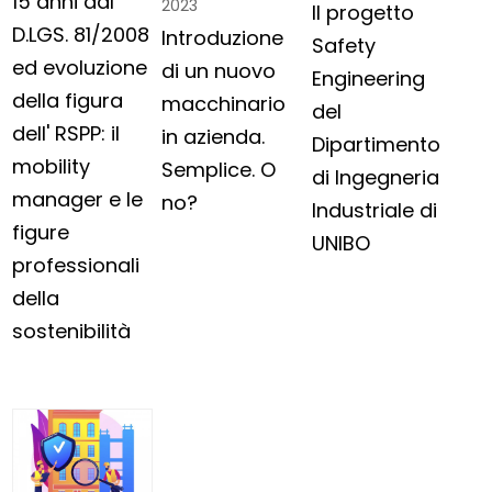
15 anni dal
2023
Il progetto
D.LGS. 81/2008
Introduzione
Safety
ed evoluzione
di un nuovo
Engineering
della figura
macchinario
del
dell' RSPP: il
in azienda.
Dipartimento
mobility
Semplice. O
di Ingegneria
manager e le
no?
Industriale di
figure
UNIBO
professionali
della
sostenibilità