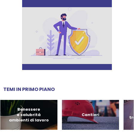
TEMI IN PRIMO PIANO
Benessere
e salubrità
Cantieri
tr
ambienti di lavoro