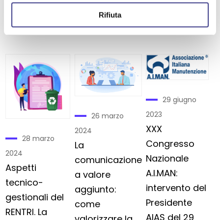
Tracciabilità
lavoro
Rifiuta
dei Rifiuti
29 giugno
2023
26 marzo
XXX
2024
28 marzo
Congresso
La
2024
Nazionale
comunicazione
Aspetti
A.I.MAN:
a valore
tecnico-
intervento del
aggiunto:
gestionali del
Presidente
come
RENTRI. La
AIAS del 29
valorizzare la