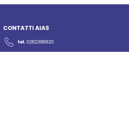
CONTATTI AIAS
tel.
0282398620
mail:
segreteria@networkaias.it
pec:
aias-sicurezza@pec.it
Piazzale Rodolfo Morandi 2
20121 Milano
Sportello per il consumatore