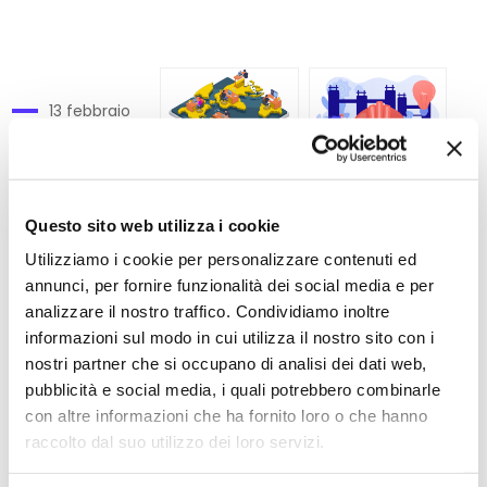
13 febbraio
2025
INCENTIVI ISI
6 novembre
1 ottobre
INAIL - I
2024
Questo sito web utilizza i cookie
2024
vantaggi
Attività HSE
Utilizziamo i cookie per personalizzare contenuti ed
La simbiosi
concreti per
all'estero:
annunci, per fornire funzionalità dei social media e per
industriale dei
le PMI
analizzare il nostro traffico. Condividiamo inoltre
esperienze a
residui di
informazioni sul modo in cui utilizza il nostro sito con i
confronto
produzione:
nostri partner che si occupano di analisi dei dati web,
pubblicità e social media, i quali potrebbero combinarle
come
con altre informazioni che ha fornito loro o che hanno
trasformare
raccolto dal suo utilizzo dei loro servizi.
un costo in