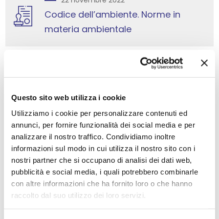
22 novembre 2022
Codice dell’ambiente. Norme in
materia ambientale
SCOPRI I CORSI DI AIAS ACADEMY
SU QUESTO TEMA
Questo sito web utilizza i cookie
Utilizziamo i cookie per personalizzare contenuti ed
annunci, per fornire funzionalità dei social media e per
Ambiente
analizzare il nostro traffico. Condividiamo inoltre
informazioni sul modo in cui utilizza il nostro sito con i
VAI AL SITO AIASACADEMY
nostri partner che si occupano di analisi dei dati web,
pubblicità e social media, i quali potrebbero combinarle
con altre informazioni che ha fornito loro o che hanno
raccolto dal suo utilizzo dei loro servizi.