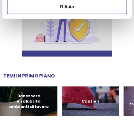
Rifiuta
TEMI IN PRIMO PIANO
Benessere
e salubrità
Cantieri
tr
ambienti di lavoro