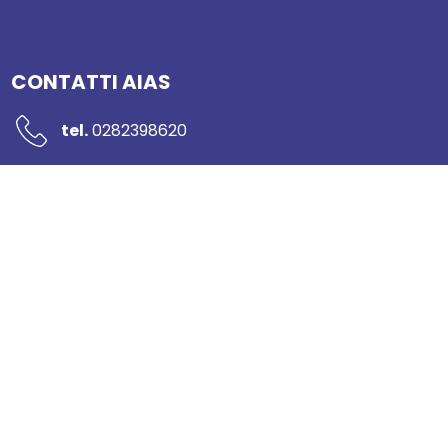
CONTATTI AIAS
tel.
0282398620
mail:
segreteria@networkaias.it
pec:
aias-sicurezza@pec.it
Piazzale Rodolfo Morandi 2
20121 Milano
Sportello per il consumatore