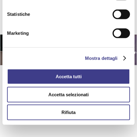
Statistiche
TEMI IN PRIMO PIANO
Marketing
Benessere
e salubrità
Cantieri
tr
ambienti di lavoro
Mostra dettagli
Accetta tutti
Accetta selezionati
Rifiuta