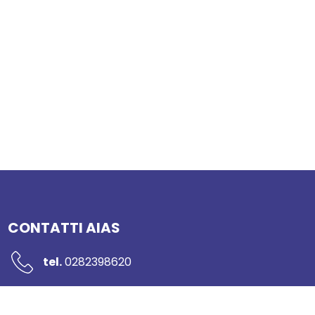
CONTATTI AIAS
tel.
0282398620
mail:
segreteria@networkaias.it