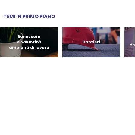
TEMI IN PRIMO PIANO
Benessere
e salubrità
Cantieri
tr
ambienti di lavoro