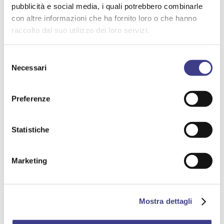
pubblicità e social media, i quali potrebbero combinarle
con altre informazioni che ha fornito loro o che hanno
raccolto dal suo utilizzo dei loro servizi.
Selezione
Necessari
del
consenso
Preferenze
Statistiche
AIASMAG N. 42
Marketing
CHIMICO
EMERGENZE
SOSTENIBILITA' ECONOMICA, SOCIALE, AMBIENTALE,
CULTURALE
Mostra dettagli
SISTEMI DI GESTIONE