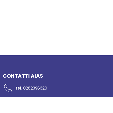
CONTATTI AIAS
tel.
0282398620
mail:
segreteria@networkaias.it