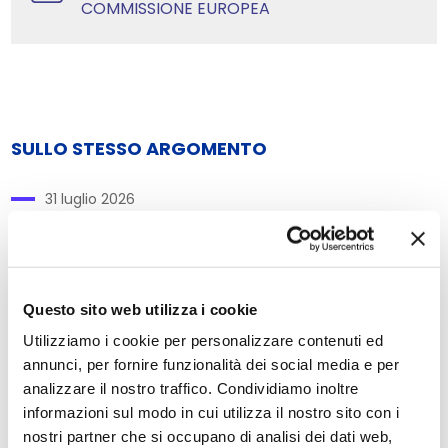
COMMISSIONE EUROPEA
SULLO STESSO ARGOMENTO
31 luglio 2026
Entra in vigore l'AI Omnibus: novità
per la sicurezza sul lavoro e
l'intelligenza artificiale
Questo sito web utilizza i cookie
PRIVACY / DATA PROTECTION / CYBERSECURITY
Utilizziamo i cookie per personalizzare contenuti ed
GESTIONE DEI CAMBIAMENTI E DELL'INNOVAZIONE
annunci, per fornire funzionalità dei social media e per
analizzare il nostro traffico. Condividiamo inoltre
informazioni sul modo in cui utilizza il nostro sito con i
nostri partner che si occupano di analisi dei dati web,