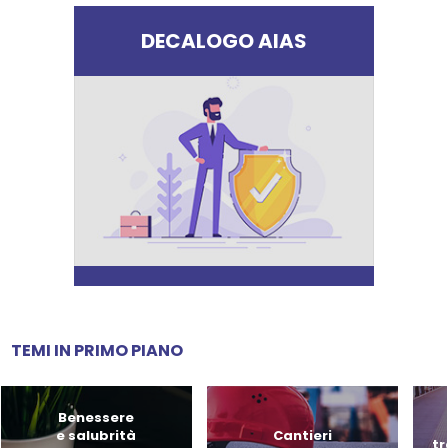
DECALOGO AIAS
TEMI IN PRIMO PIANO
Benessere
e salubrità
Cantieri
tr