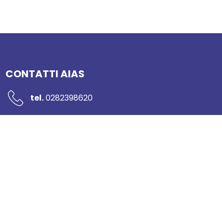
CONTATTI AIAS
tel.
0282398620
mail:
segreteria@networkaias.it
pec:
aias-sicurezza@pec.it
Piazzale Rodolfo Morandi 2
20121 Milano