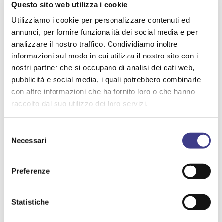
Questo sito web utilizza i cookie
Utilizziamo i cookie per personalizzare contenuti ed
annunci, per fornire funzionalità dei social media e per
analizzare il nostro traffico. Condividiamo inoltre
AIASMAG N. 39
informazioni sul modo in cui utilizza il nostro sito con i
SOSTENIBILITA' ECONOMICA, SOCIALE, AMBIENTALE,
nostri partner che si occupano di analisi dei dati web,
pubblicità e social media, i quali potrebbero combinarle
CULTURALE
con altre informazioni che ha fornito loro o che hanno
FATTORI UMANI E ORGANIZZATIVI
raccolto dal suo utilizzo dei loro servizi.
BENESSERE PSICOFISICO
FIGURE D.LGS 81/08
Selezione
PRIVACY / DATA PROTECTION / CYBERSECURITY
Necessari
del
ASPETTI METODOLOGICI (VALUTAZIONE DEL RISCHIO,
consenso
ECC.)
Preferenze
FORMAZIONE
GESTIONE DEI CAMBIAMENTI E DELL'INNOVAZIONE
Statistiche
GESTIONE DELLA SICUREZZA E SALUTE
RIFIUTI