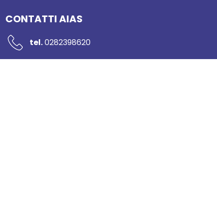
CONTATTI AIAS
tel.
0282398620
mail:
segreteria@networkaias.it
pec:
aias-sicurezza@pec.it
Piazzale Rodolfo Morandi 2
20121 Milano
Sportello per il consumatore
AIAS - Associazione Italiana Ambiente e Sicurezza