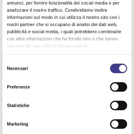
elettriche interferenti col cantiere
annunci, per fornire funzionalità dei social media e per
analizzare il nostro traffico. Condividiamo inoltre
informazioni sul modo in cui utilizza il nostro sito con i
nostri partner che si occupano di analisi dei dati web,
CANTIERI
EDILIZIA
pubblicità e social media, i quali potrebbero combinarle
ASPETTI METODOLOGICI (VALUTAZIONE DEL RISCHIO,
con altre informazioni che ha fornito loro o che hanno
ECC.)
raccolto dal suo utilizzo dei loro servizi.
ATTREZZATURE
Selezione
Necessari
del
consenso
Preferenze
SCOPRI I CORSI DI AIAS ACADEMY su questo
Statistiche
tema
Marketing