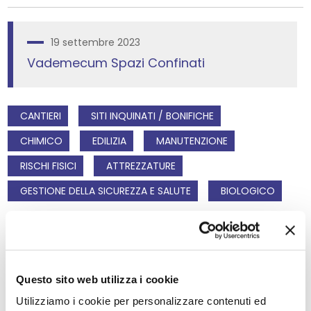
19 settembre 2023
Vademecum Spazi Confinati
CANTIERI
SITI INQUINATI / BONIFICHE
CHIMICO
EDILIZIA
MANUTENZIONE
RISCHI FISICI
ATTREZZATURE
GESTIONE DELLA SICUREZZA E SALUTE
BIOLOGICO
7 febbraio 2023
Questo sito web utilizza i cookie
QNA n°14 | 2023 - Presenza di linee
Utilizziamo i cookie per personalizzare contenuti ed