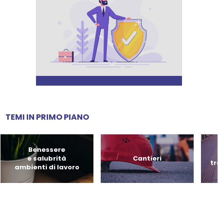
TEMI IN PRIMO PIANO
Benessere
e salubrità
Cantieri
tr
ambienti di lavoro