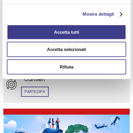
Edilizia
Mostra dettagli
VAI AL SITO AIASACADEMY
Accetta tutti
GRUPPI TECNICO SPECIALISTICI su questo
Accetta selezionati
tema
Rifiuta
Cantieri
PARTECIPA