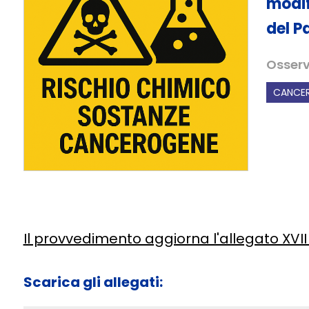
modif
del P
Osserv
CANCER
Il provvedimento aggiorna l'allegato XVI
Scarica gli allegati: