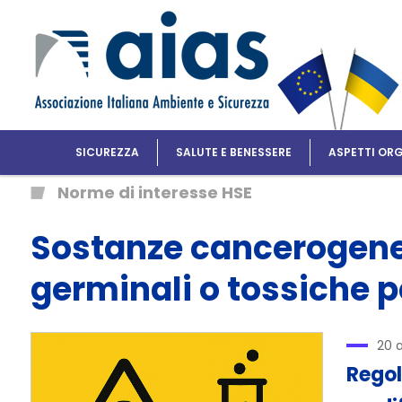
SICUREZZA
SALUTE E BENESSERE
ASPETTI ORG
Norme di interesse HSE
Sostanze cancerogene,
germinali o tossiche p
20 
Regol