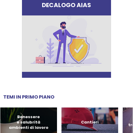
DECALOGO AIAS
TEMI IN PRIMO PIANO
Benessere
e salubrità
Cantieri
tr
ambienti di lavoro