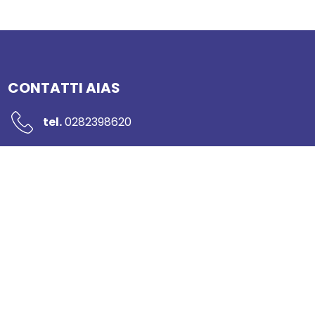
CONTATTI AIAS
tel.
0282398620
mail:
segreteria@networkaias.it
pec:
aias-sicurezza@pec.it
Piazzale Rodolfo Morandi 2
20121 Milano