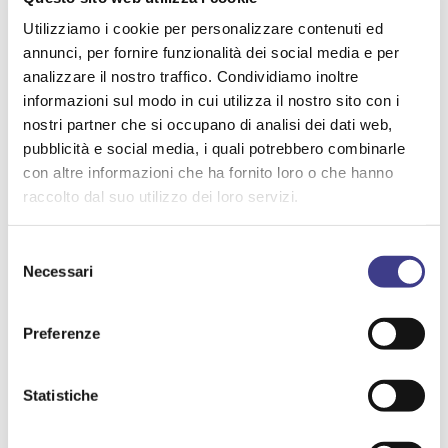
Utilizziamo i cookie per personalizzare contenuti ed
SULLO STESSO ARGOMENTO
annunci, per fornire funzionalità dei social media e per
analizzare il nostro traffico. Condividiamo inoltre
10 ottobre 2026
informazioni sul modo in cui utilizza il nostro sito con i
Convegno Bologna @ SAIE | Sicurezza in
nostri partner che si occupano di analisi dei dati web,
cantiere: dalla formazione al cantiere digitale
pubblicità e social media, i quali potrebbero combinarle
con altre informazioni che ha fornito loro o che hanno
raccolto dal suo utilizzo dei loro servizi.
CANTIERI
Selezione
Necessari
del
consenso
4 marzo 2026
Preferenze
Aggiornamento della formazione in
materia di salute e sicurezza per i
lavoratori edili: quesiti interpretativi
Statistiche
AIAS Risponde - Quesito alla Rete Giuridica n.