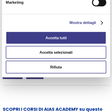
Marketing
08/2026
CANTIERI
FORMAZIONE
Mostra dettagli
Accetta tutti
DIA | n°01/2023 rev. 2 - Proposta
modifica CAPO I, II e III TITOLO IV D.
Accetta selezionati
Lgs. N° 81/08, [...]
Rifiuta
CANTIERI
EDILIZIA
SCOPRI I CORSI DI AIAS ACADEMY su questo