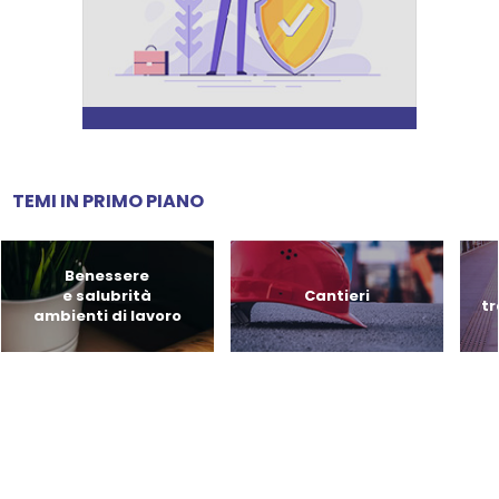
TEMI IN PRIMO PIANO
Benessere
e salubrità
Cantieri
tr
ambienti di lavoro