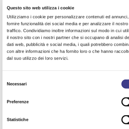
AGENDA ONU 2030 E OBIETTIVI DI SVILUPPO SOSTENIBILE
Questo sito web utilizza i cookie
(SDG)
Utilizziamo i cookie per personalizzare contenuti ed annunci,
AUTORIZZAZIONI AUA E AIA
DANNO AMBIENTALE
fornire funzionalità dei social media e per analizzare il nostro
traffico. Condividiamo inoltre informazioni sul modo in cui uti
EMISSIONI IN ATMOSFERA (QUALITA' ARIA)
ENERGIA
il nostro sito con i nostri partner che si occupano di analisi de
RIFIUTI
dati web, pubblicità e social media, i quali potrebbero combin
con altre informazioni che ha fornito loro o che hanno raccolt
dal suo utilizzo dei loro servizi.
Selezione
SCOPRI I CORSI DI AIAS ACADEMY su questo
Necessari
del
tema
consenso
Preferenze
Ambiente
Statistiche
VAI AL SITO AIASACADEMY