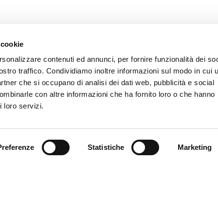
 cookie
rsonalizzare contenuti ed annunci, per fornire funzionalità dei soc
ostro traffico. Condividiamo inoltre informazioni sul modo in cui u
partner che si occupano di analisi dei dati web, pubblicità e social
combinarle con altre informazioni che ha fornito loro o che hanno
 loro servizi.
CONTATTI AIAS
Preferenze
Statistiche
Marketing
tel.
0282398620
mail:
segreteria@networkaias.it
pec:
aias-sicurezza@pec.it