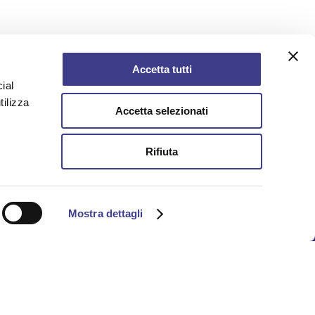
Accetta tutti
ial
tilizza
Accetta selezionati
Rifiuta
AIAS - Associazione Italiana Ambiente e
Sicurezza
Mostra dettagli
CF 97014830158
info privacy
-
cookie policy
-
accordo di
contitolarità
Credits