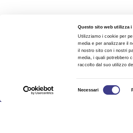
Questo sito web utilizza i
Utilizziamo i cookie per pe
media e per analizzare il n
il nostro sito con i nostri 
media, i quali potrebbero 
raccolto dal suo utilizzo dei
AIAS. QUANDO PENSI SICUREZZA
Selezione
AIAS è l’ associazione per chi si
Necessari
del
occupa di sicurezza, salute ed
consenso
sostenibilitá nei luoghi di lavoro e di
vita.
©2022 AIAS - Tutti i diritti riservati