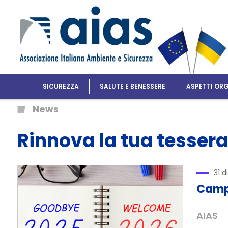
SICUREZZA
SALUTE E BENESSERE
ASPETTI ORG
News
Rinnova la tua tessera 
31 
Campa
AIAS