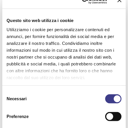
AIASMAG N. 41
CHIMICO
Questo sito web utilizza i cookie
Utilizziamo i cookie per personalizzare contenuti ed
SOSTENIBILITA' ECONOMICA, SOCIALE, AMBIENTALE,
annunci, per fornire funzionalità dei social media e per
CULTURALE
analizzare il nostro traffico. Condividiamo inoltre
FIGURE D.LGS 81/08
informazioni sul modo in cui utilizza il nostro sito con i
nostri partner che si occupano di analisi dei dati web,
GESTIONE INTERNAZIONALE DEI RISCHI PER LA SALUTE
pubblicità e social media, i quali potrebbero combinarle
ASPETTI METODOLOGICI (VALUTAZIONE DEL RISCHIO,
con altre informazioni che ha fornito loro o che hanno
raccolto dal suo utilizzo dei loro servizi.
ECC.)
FORMAZIONE
RISCHIO INCENDIO
Selezione
GESTIONE DEI CAMBIAMENTI E DELL'INNOVAZIONE
Necessari
del
consenso
RIFIUTI
Preferenze