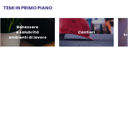
TEMI IN PRIMO PIANO
Benessere
e salubrità
Cantieri
tr
ambienti di lavoro