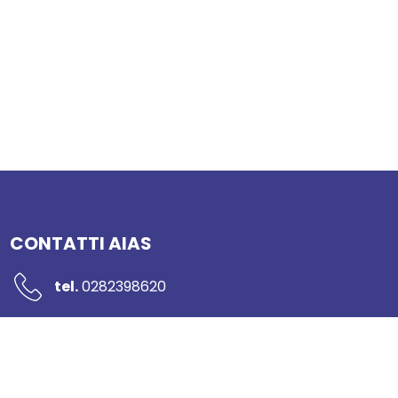
CONTATTI AIAS
tel.
0282398620
mail:
segreteria@networkaias.it