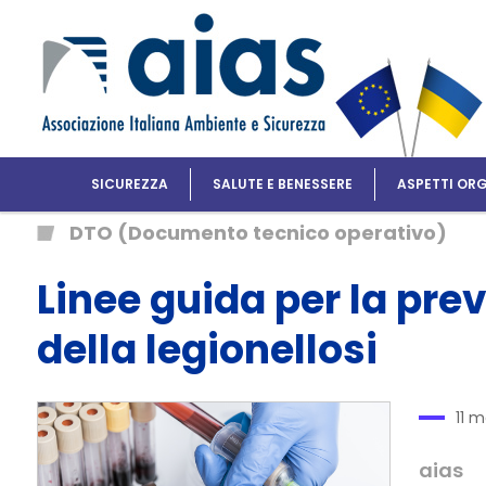
SICUREZZA
SALUTE E BENESSERE
ASPETTI ORG
DTO (Documento tecnico operativo)
Linee guida per la prev
della legionellosi
11 
aias