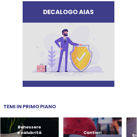
DECALOGO AIAS
TEMI IN PRIMO PIANO
Benessere
e salubrità
Cantieri
tr