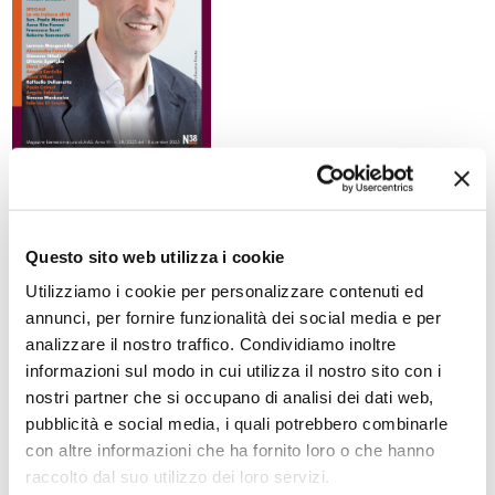
AIASMAG N. 38
DIRETTIVA MACCHINE
Questo sito web utilizza i cookie
SOSTENIBILITA' ECONOMICA, SOCIALE, AMBIENTALE,
Utilizziamo i cookie per personalizzare contenuti ed
CULTURALE
annunci, per fornire funzionalità dei social media e per
BENESSERE PSICOFISICO
analizzare il nostro traffico. Condividiamo inoltre
informazioni sul modo in cui utilizza il nostro sito con i
PRIVACY / DATA PROTECTION / CYBERSECURITY
nostri partner che si occupano di analisi dei dati web,
FATTORI PSICOSOCIALI
pubblicità e social media, i quali potrebbero combinarle
con altre informazioni che ha fornito loro o che hanno
GESTIONE INTERNAZIONALE DEI RISCHI PER LA SALUTE
raccolto dal suo utilizzo dei loro servizi.