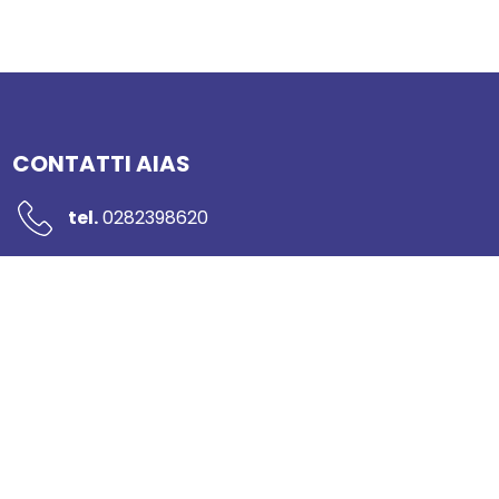
CONTATTI AIAS
tel.
0282398620
mail:
segreteria@networkaias.it
pec:
aias-sicurezza@pec.it
Piazzale Rodolfo Morandi 2
20121 Milano