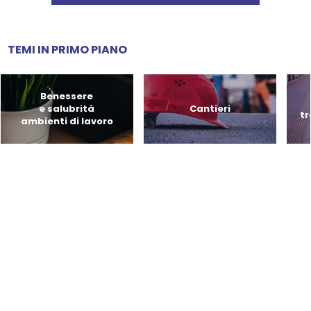
TEMI IN PRIMO PIANO
Benessere
e salubrità
Cantieri
tr
ambienti di lavoro