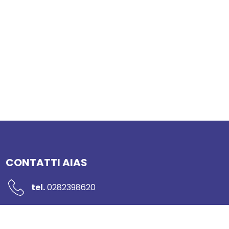
CONTATTI AIAS
tel.
0282398620
mail:
segreteria@networkaias.it