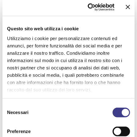
21 maggio 2027
Proposta di Riforma della disciplina penale in
materia di sicurezza sul lavoro: la posizione
Questo sito web utilizza i cookie
di AIAS
Utilizziamo i cookie per personalizzare contenuti ed
annunci, per fornire funzionalità dei social media e per
FIGURE D.LGS 81/08
analizzare il nostro traffico. Condividiamo inoltre
informazioni sul modo in cui utilizza il nostro sito con i
nostri partner che si occupano di analisi dei dati web,
pubblicità e social media, i quali potrebbero combinarle
con altre informazioni che ha fornito loro o che hanno
11 giugno 2026
raccolto dal suo utilizzo dei loro servizi.
Applicazione della sorveglianza
sanitaria agli istruttori di nuoto
Selezione
AIAS Risponde - Quesito alla Rete Giuridica n.
Necessari
del
14/2026
consenso
FIGURE D.LGS 81/08
Preferenze