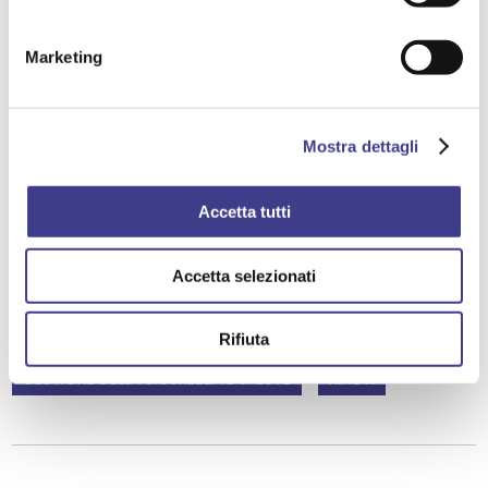
DIRETTIVA MACCHINE
Marketing
SOSTENIBILITA' ECONOMICA, SOCIALE, AMBIENTALE,
CULTURALE
BENESSERE PSICOFISICO
Mostra dettagli
PRIVACY / DATA PROTECTION / CYBERSECURITY
Accetta tutti
FATTORI PSICOSOCIALI
GESTIONE INTERNAZIONALE DEI RISCHI PER LA SALUTE
Accetta selezionati
RISCHI FISICI
ERGONOMIA FISICA
GESTIONE DEI CAMBIAMENTI E DELL'INNOVAZIONE
Rifiuta
GESTIONE DELLA SICUREZZA E SALUTE
RIFIUTI