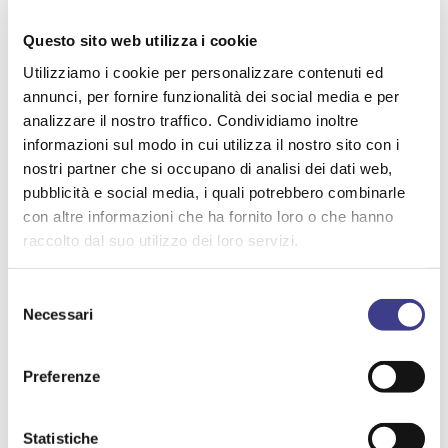
GESTIONE DEI CAMBIAMENTI E DELL'INNOVAZIONE
GESTIONE DELLA SICUREZZA E SALUTE
RIFIUTI
Questo sito web utilizza i cookie
Utilizziamo i cookie per personalizzare contenuti ed
BIOLOGICO
annunci, per fornire funzionalità dei social media e per
analizzare il nostro traffico. Condividiamo inoltre
informazioni sul modo in cui utilizza il nostro sito con i
nostri partner che si occupano di analisi dei dati web,
pubblicità e social media, i quali potrebbero combinarle
con altre informazioni che ha fornito loro o che hanno
raccolto dal suo utilizzo dei loro servizi.
Selezione
Necessari
del
consenso
Preferenze
Statistiche
AIASMAG N. 38