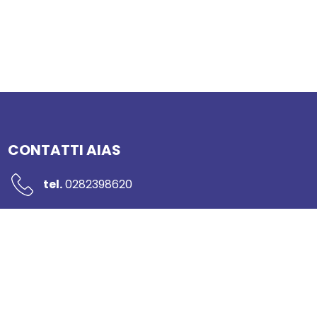
CONTATTI AIAS
tel.
0282398620
mail:
segreteria@networkaias.it
pec:
aias-sicurezza@pec.it