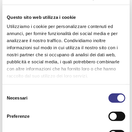
Questo sito web utilizza i cookie
Utilizziamo i cookie per personalizzare contenuti ed
annunci, per fornire funzionalità dei social media e per
analizzare il nostro traffico. Condividiamo inoltre
informazioni sul modo in cui utilizza il nostro sito con i
nostri partner che si occupano di analisi dei dati web,
pubblicità e social media, i quali potrebbero combinarle
AIASMAG N. 38
con altre informazioni che ha fornito loro o che hanno
DIRETTIVA MACCHINE
raccolto dal suo utilizzo dei loro servizi.
SOSTENIBILITA' ECONOMICA, SOCIALE, AMBIENTALE,
Selezione
CULTURALE
Necessari
del
BENESSERE PSICOFISICO
consenso
PRIVACY / DATA PROTECTION / CYBERSECURITY
Preferenze
FATTORI PSICOSOCIALI