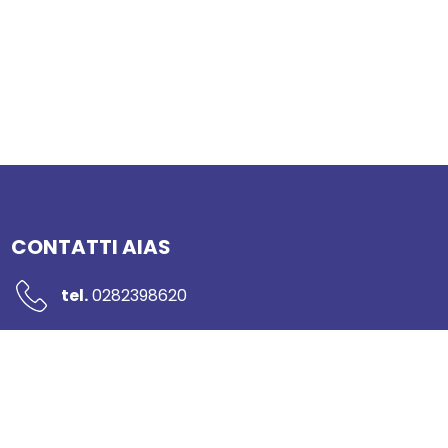
CONTATTI AIAS
tel.
0282398620
mail:
segreteria@networkaias.it
pec:
aias-sicurezza@pec.it