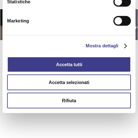
Statistiche
Benessere
Marketing
e salubrità
Cantieri
tr
ambienti di lavoro
Mostra dettagli
Accetta tutti
Accetta selezionati
Rifiuta