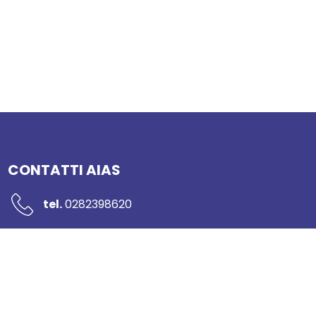
CONTATTI AIAS
tel.
0282398620
mail:
segreteria@networkaias.it
pec:
aias-sicurezza@pec.it