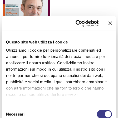
Questo sito web utilizza i cookie
Utilizziamo i cookie per personalizzare contenuti ed
AIASMAG N. 38
annunci, per fornire funzionalità dei social media e per
analizzare il nostro traffico. Condividiamo inoltre
DIRETTIVA MACCHINE
informazioni sul modo in cui utilizza il nostro sito con i
SOSTENIBILITA' ECONOMICA, SOCIALE, AMBIENTALE,
nostri partner che si occupano di analisi dei dati web,
CULTURALE
pubblicità e social media, i quali potrebbero combinarle
con altre informazioni che ha fornito loro o che hanno
BENESSERE PSICOFISICO
raccolto dal suo utilizzo dei loro servizi.
PRIVACY / DATA PROTECTION / CYBERSECURITY
Selezione
FATTORI PSICOSOCIALI
Necessari
del