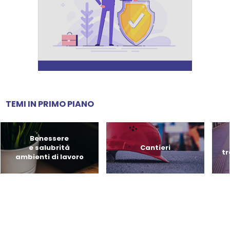
TEMI IN PRIMO PIANO
Benessere
e salubrità
Cantieri
tr
ambienti di lavoro