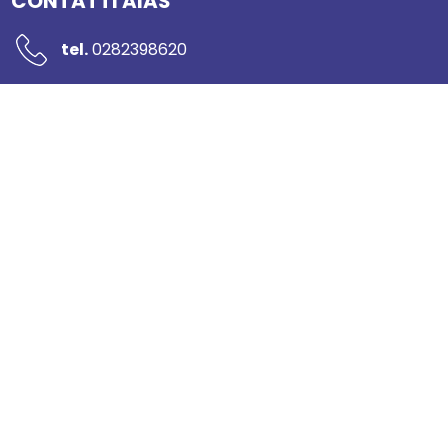
CONTATTI AIAS
tel.
0282398620
mail:
segreteria@networkaias.it
pec:
aias-sicurezza@pec.it
Piazzale Rodolfo Morandi 2
20121 Milano
Sportello per il consumatore
AIAS - Associazione Italiana Ambiente e Sicurezza
CF 97014830158