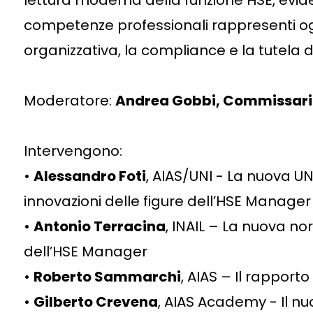
lettura moderna della funzione HSE, evid
competenze professionali rappresenti ogg
organizzativa, la compliance e la tutela 
Moderatore:
Andrea Gobbi, Commissari
Intervengono:
•
Alessandro Foti
, AIAS/UNI - La nuova UNI
innovazioni delle figure dell’HSE Manager
•
Antonio Terracina
, INAIL – La nuova no
dell’HSE Manager
•
Roberto Sammarchi
, AIAS – Il rapporto 
•
Gilberto Crevena
, AIAS Academy - Il nu