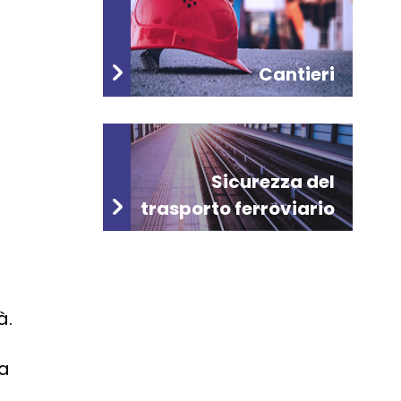
Cantieri
Sicurezza del
trasporto ferroviario
à.
na