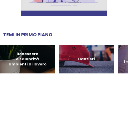
TEMI IN PRIMO PIANO
Benessere
e salubrità
Cantieri
tr
ambienti di lavoro