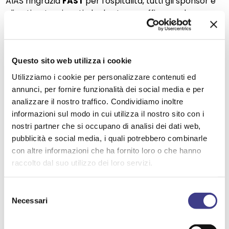
AIAS ringrazia
FAST
per l'ospitalità, tutti gli sponsor e
gli enti patrocinanti che la stanno affiancando
durante questo percorso anche nel 2026.
- - -
Questo sito web utilizza i cookie
Patrocini
Utilizziamo i cookie per personalizzare contenuti ed
annunci, per fornire funzionalità dei social media e per
- FAST - Federazione delle Associazioni Scientifiche e
analizzare il nostro traffico. Condividiamo inoltre
Tecniche
informazioni sul modo in cui utilizza il nostro sito con i
nostri partner che si occupano di analisi dei dati web,
- ENSHPO
pubblicità e social media, i quali potrebbero combinarle
con altre informazioni che ha fornito loro o che hanno
- Fondazione Rubes Triva
raccolto dal suo utilizzo dei loro servizi.
- AIDP Lombardia
Selezione
- Safety Players
Necessari
del
consenso
- Regione Lombardia