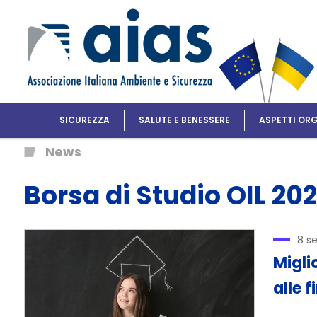
SICUREZZA
SALUTE E BENESSERE
ASPETTI ORG
News
Borsa di Studio OIL 20
8 s
Miglio
alle f