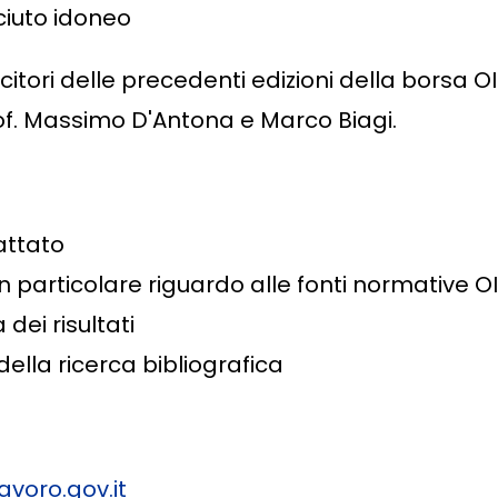
ciuto idoneo
itori delle precedenti edizioni della borsa OI
rof. Massimo D'Antona e Marco Biagi.
attato
 particolare riguardo alle fonti normative OI
dei risultati
lla ricerca bibliografica
voro.gov.it