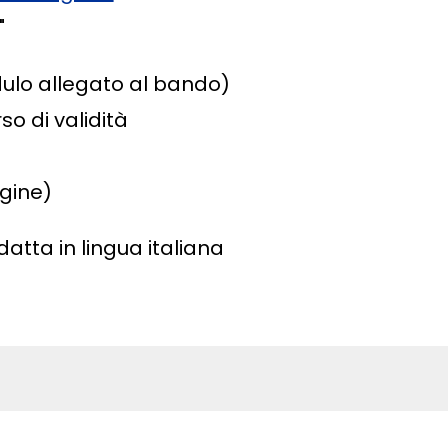
"
lo allegato al bando)
o di validità
gine)
tta in lingua italiana