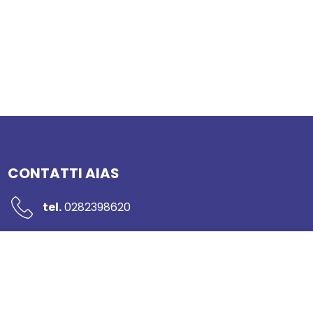
CONTATTI AIAS
tel.
0282398620
mail:
segreteria@networkaias.it
pec:
aias-sicurezza@pec.it